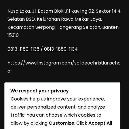
Nusa Loka, Jl. Batam Blok J11 kavling 02, Sektor 14.4
Selatan BSD, Kelurahan Rawa Mekar Jaya,
Kecamatan Serpong, Tangerang Selatan, Banten
15310
0813-1180-1135
/
0813-1880-1134
https://www.instagram.com/solideochristianscho
ol
We respect your privacy
SoliDEO Open House 2027/2028 | BSD
Cookies help us improve your experience,
SoliDEO High School Raih Kelulusan 100% untuk
deliver personalized content, and analyze
Angkatan 2026
traffic. You can choose which cookies to
allow by clicking
Customize
. Click
Accept All
SoliDEO School Turns 31