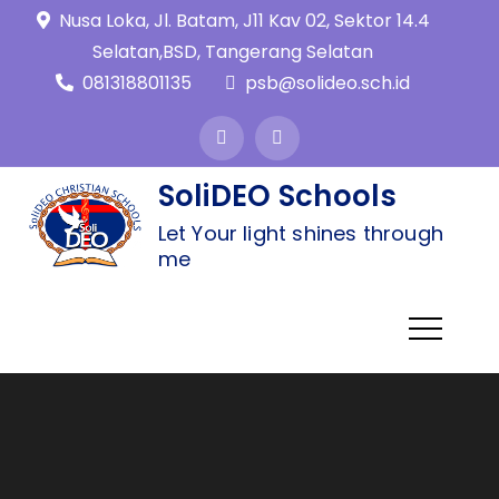
Nusa Loka, Jl. Batam, J11 Kav 02, Sektor 14.4
Selatan,BSD, Tangerang Selatan
081318801135
psb@solideo.sch.id
SoliDEO Schools
Let Your light shines through
me