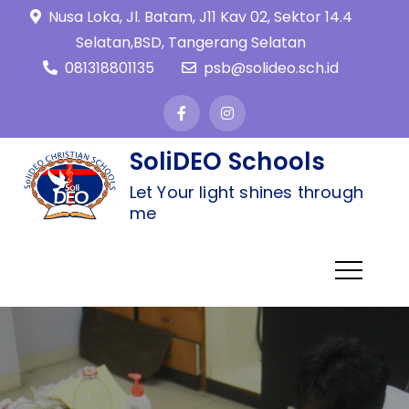
Nusa Loka, Jl. Batam, J11 Kav 02, Sektor 14.4
Selatan,BSD, Tangerang Selatan
081318801135
psb@solideo.sch.id
SoliDEO Schools
Let Your light shines through
me