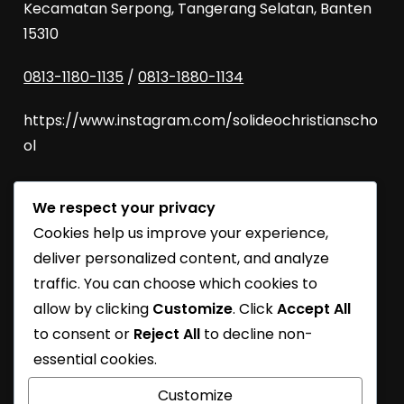
Kecamatan Serpong, Tangerang Selatan, Banten
15310
0813-1180-1135
/
0813-1880-1134
https://www.instagram.com/solideochristianscho
ol
We respect your privacy
SoliDEO Open House 2027/2028 | BSD
Cookies help us improve your experience,
SoliDEO High School Raih Kelulusan 100% untuk
deliver personalized content, and analyze
Angkatan 2026
traffic. You can choose which cookies to
allow by clicking
Customize
. Click
Accept All
SoliDEO School Turns 31
to consent or
Reject All
to decline non-
Learning Journey
essential cookies.
SoliDEO School At Future Essential Exhibition
Customize