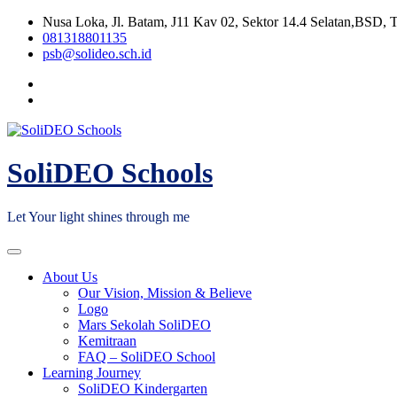
Skip
Nusa Loka, Jl. Batam, J11 Kav 02, Sektor 14.4 Selatan,BSD, 
to
081318801135
content
psb@solideo.sch.id
SoliDEO Schools
Let Your light shines through me
About Us
Our Vision, Mission & Believe
Logo
Mars Sekolah SoliDEO
Kemitraan
FAQ – SoliDEO School
Learning Journey
SoliDEO Kindergarten