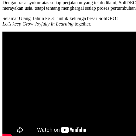
Dengan rasa syukur atas setiap perjalanan yang telah dilalui, Soli
merayakan usia, tetapi tentang menghargai setiap proses pertumbuh
Selamat Ulang Tahun ke-31 untuk keluarga besar SoliDEO!
Let’s keep Grow Joyfully In Learning
together.