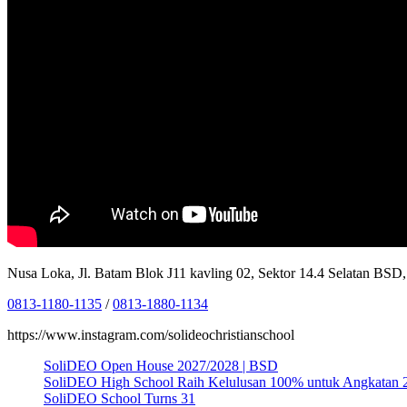
Nusa Loka, Jl. Batam Blok J11 kavling 02, Sektor 14.4 Selatan BS
0813-1180-1135
/
0813-1880-1134
https://www.instagram.com/solideochristianschool
SoliDEO Open House 2027/2028 | BSD
SoliDEO High School Raih Kelulusan 100% untuk Angkatan 
SoliDEO School Turns 31