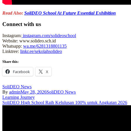
Read Also:
SoliDEO School At Future Essential Exhibition
Connect with us
Instagram:
instagram.com/solideoschool
Website: www.solideo.sch.id
Whatsapp:
wa.me/6281318801135
Linktree:
linkr.ee/sekolahsolideo
Share this:
Facebook
X
SoliDEO News
By
admin
May 28, 2026
SoliDEO News
Post
Learning Journey
SoliDEO High School Raih Kelulusan 100% untuk Angkatan 2026
navigation