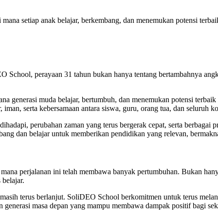
 mana setiap anak belajar, berkembang, dan menemukan potensi terbaik
O School, perayaan 31 tahun bukan hanya tentang bertambahnya angka 
na generasi muda belajar, bertumbuh, dan menemukan potensi terbaik d
, iman, serta kebersamaan antara siswa, guru, orang tua, dan seluruh k
g dihadapi, perubahan zaman yang terus bergerak cepat, serta berbagai
kembang dan belajar untuk memberikan pendidikan yang relevan, bermakn
 mana perjalanan ini telah membawa banyak pertumbuhan. Bukan hanya 
 belajar.
an masih terus berlanjut. SoliDEO School berkomitmen untuk terus me
kan generasi masa depan yang mampu membawa dampak positif bagi seki