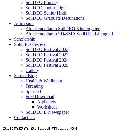
SoliDEO Primary
SoliDEO Junior High
SoliDEO Senior High
SoliDEO Graduate Destinations
Admission
Alur Pendaftaran SoliDEO Kindergarten
Alur Pendaftaran SD-SMA SoliDEO Billingual
Scholarship
SoliDEO Festival
SoliDEO Festival 2022
SoliDEO Festival 2023
SoliDEO Festival 2024
SoliDEO Festival 2025
Gallery
School Blog
Health & Wellbeing
Parenting
Spiritual
Free Download
Alphabets
Worksheet
SoliDEO E-Newspaper
Contact Us
SoliDEO School Turns 31