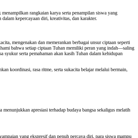
k menampilkan rangkaian karya serta penampilan siswa yang
lam kepercayaan diri, kreativitas, dan karakter.
acita, mengenakan dan memerankan berbagai unsur ciptaan seperti
ahami bahwa setiap ciptaan Tuhan memiliki peran yang indah—saling
asa syukur serta pemahaman akan kasih Tuhan dalam kehidupan
 koordinasi, rasa ritme, serta sukacita belajar melalui bermain,
a menunjukkan apresiasi terhadap budaya bangsa sekaligus melatih
yampaian yang ekspresif dan penuh percaya diri, para siswa mampu