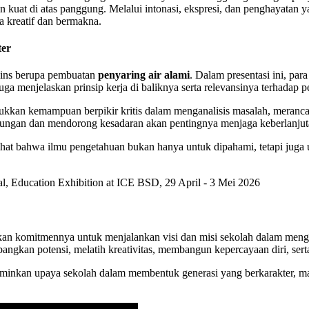
an kuat di atas panggung. Melalui intonasi, ekspresi, dan penghayata
 kreatif dan bermakna.
ter
ins berupa pembuatan
penyaring air alami
. Dalam presentasi ini, p
juga menjelaskan prinsip kerja di baliknya serta relevansinya terhadap p
kan kemampuan berpikir kritis dalam menganalisis masalah, merancang 
gkungan dan mendorong kesadaran akan pentingnya menjaga keberlanju
melihat bahwa ilmu pengetahuan bukan hanya untuk dipahami, tetapi ju
an komitmennya untuk menjalankan visi dan misi sekolah dalam mengh
ngkan potensi, melatih kreativitas, membangun kepercayaan diri, ser
rminkan upaya sekolah dalam membentuk generasi yang berkarakter, mam