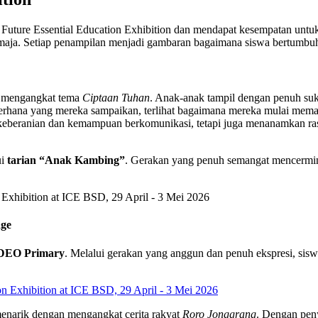
 Future Essential Education Exhibition dan mendapat kesempatan untu
maja. Setiap penampilan menjadi gambaran bagaimana siswa bertumbuh da
 mengangkat tema
Ciptaan Tuhan
. Anak-anak tampil dengan penuh suk
ederhana yang mereka sampaikan, terlihat bagaimana mereka mulai mem
h keberanian dan kemampuan berkomunikasi, tetapi juga menanamkan r
ui
tarian “Anak Kambing”
. Gerakan yang penuh semangat mencerminkan
age
liDEO Primary
. Melalui gerakan yang anggun dan penuh ekspresi, sisw
narik dengan mengangkat cerita rakyat
Roro Jonggrang
. Dengan pen