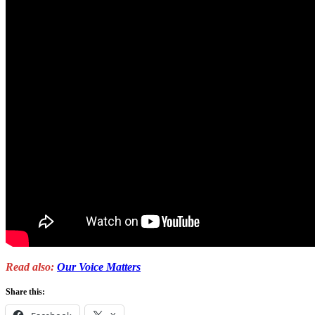
Read also:
Our Voice Matters
Share this: