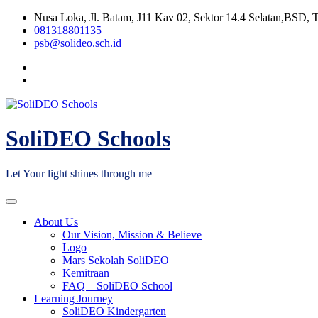
Skip
Nusa Loka, Jl. Batam, J11 Kav 02, Sektor 14.4 Selatan,BSD, 
to
081318801135
content
psb@solideo.sch.id
SoliDEO Schools
Let Your light shines through me
About Us
Our Vision, Mission & Believe
Logo
Mars Sekolah SoliDEO
Kemitraan
FAQ – SoliDEO School
Learning Journey
SoliDEO Kindergarten