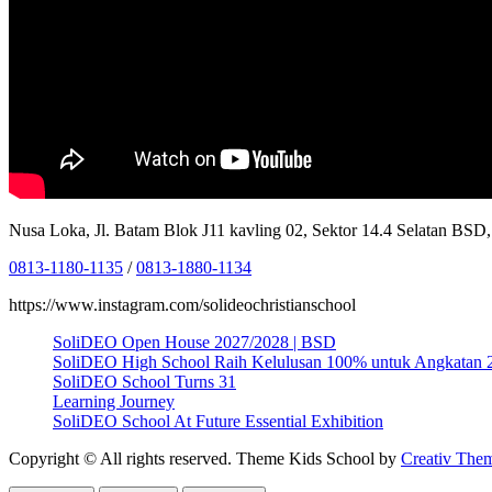
Nusa Loka, Jl. Batam Blok J11 kavling 02, Sektor 14.4 Selatan BS
0813-1180-1135
/
0813-1880-1134
https://www.instagram.com/solideochristianschool
SoliDEO Open House 2027/2028 | BSD
SoliDEO High School Raih Kelulusan 100% untuk Angkatan 
SoliDEO School Turns 31
Learning Journey
SoliDEO School At Future Essential Exhibition
Copyright © All rights reserved. Theme Kids School by
Creativ The