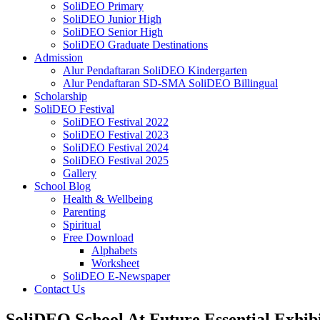
SoliDEO Primary
SoliDEO Junior High
SoliDEO Senior High
SoliDEO Graduate Destinations
Admission
Alur Pendaftaran SoliDEO Kindergarten
Alur Pendaftaran SD-SMA SoliDEO Billingual
Scholarship
SoliDEO Festival
SoliDEO Festival 2022
SoliDEO Festival 2023
SoliDEO Festival 2024
SoliDEO Festival 2025
Gallery
School Blog
Health & Wellbeing
Parenting
Spiritual
Free Download
Alphabets
Worksheet
SoliDEO E-Newspaper
Contact Us
SoliDEO School At Future Essential Exhib