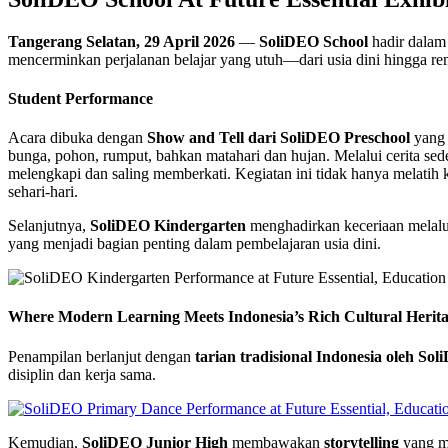
Tangerang Selatan, 29 April 2026
—
SoliDEO School
hadir dalam
mencerminkan perjalanan belajar yang utuh—dari usia dini hingga re
Student Performance
Acara dibuka dengan
Show and Tell dari SoliDEO Preschool
yang
bunga, pohon, rumput, bahkan matahari dan hujan. Melalui cerita s
melengkapi dan saling memberkati. Kegiatan ini tidak hanya melati
sehari-hari.
Selanjutnya,
SoliDEO Kindergarten
menghadirkan keceriaan melal
yang menjadi bagian penting dalam pembelajaran usia dini.
Where Modern Learning Meets Indonesia’s Rich Cultural Herit
Penampilan berlanjut dengan
tarian tradisional Indonesia oleh So
disiplin dan kerja sama.
Kemudian,
SoliDEO Junior High
membawakan
storytelling
yang me