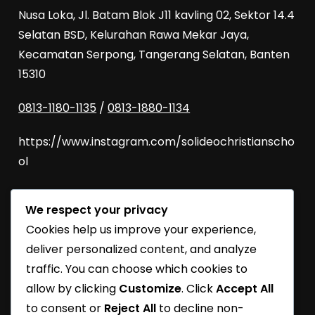
Nusa Loka, Jl. Batam Blok J11 kavling 02, Sektor 14.4
Selatan BSD, Kelurahan Rawa Mekar Jaya,
Kecamatan Serpong, Tangerang Selatan, Banten
15310
0813-1180-1135
/
0813-1880-1134
https://www.instagram.com/solideochristianscho
ol
We respect your privacy
SoliDEO Open House 2027/2028 | BSD
Cookies help us improve your experience,
SoliDEO High School Raih Kelulusan 100% untuk
deliver personalized content, and analyze
Angkatan 2026
traffic. You can choose which cookies to
allow by clicking
Customize
. Click
Accept All
SoliDEO School Turns 31
to consent or
Reject All
to decline non-