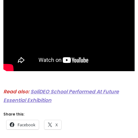
Read also:
SoliDEO School Performed At Future
Essential Exhibition
Share this:
Facebook
X