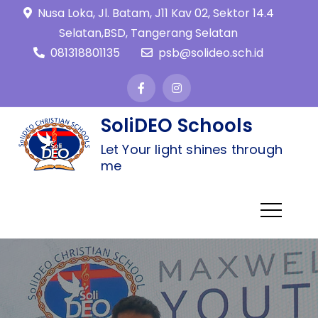
Nusa Loka, Jl. Batam, J11 Kav 02, Sektor 14.4
Selatan,BSD, Tangerang Selatan
081318801135
psb@solideo.sch.id
SoliDEO Schools
Let Your light shines through
me