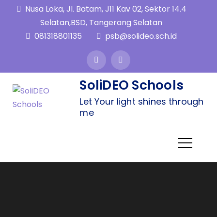
Nusa Loka, Jl. Batam, J11 Kav 02, Sektor 14.4
Selatan,BSD, Tangerang Selatan
081318801135
psb@solideo.sch.id
SoliDEO Schools
Let Your light shines through
me