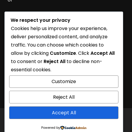
We respect your privacy
SoliDEO Open House 2027/2028 | BSD
Cookies help us improve your experience,
SoliDEO High School Raih Kelulusan 100% untuk
deliver personalized content, and analyze
Angkatan 2026
traffic. You can choose which cookies to
allow by clicking
Customize
. Click
Accept All
SoliDEO School Turns 31
to consent or
Reject All
to decline non-
Learning Journey
essential cookies.
SoliDEO School At Future Essential Exhibition
Customize
Reject All
Accept All
Copyright © All rights reserved. Theme Kids
Powered by
School by
Creativ Themes