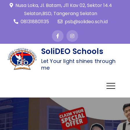
Nusa Loka, Jl. Batam, J11 Kav 02, Sektor 14.4
Selatan,BSD, Tangerang Selatan
081318801135
psb@solideo.sch.id
SoliDEO Schools
Let Your light shines through
me