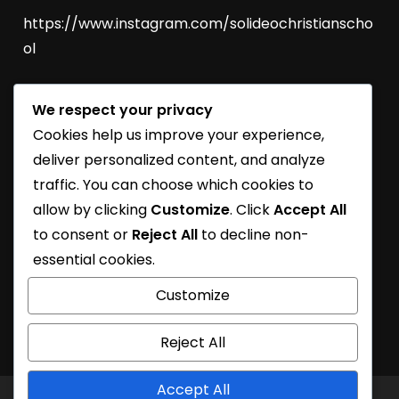
https://www.instagram.com/solideochristianscho
ol
We respect your privacy
SoliDEO Open House 2027/2028 | BSD
Cookies help us improve your experience,
SoliDEO High School Raih Kelulusan 100% untuk
deliver personalized content, and analyze
Angkatan 2026
traffic. You can choose which cookies to
allow by clicking
Customize
. Click
Accept All
SoliDEO School Turns 31
to consent or
Reject All
to decline non-
Learning Journey
essential cookies.
SoliDEO School At Future Essential Exhibition
Customize
Reject All
Accept All