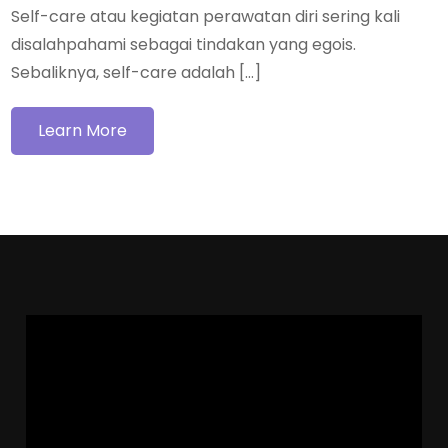
Self-care atau kegiatan perawatan diri sering kali
disalahpahami sebagai tindakan yang egois.
Sebaliknya, self-care adalah […]
Learn More