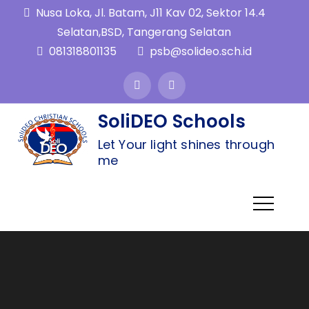
Nusa Loka, Jl. Batam, J11 Kav 02, Sektor 14.4
Selatan,BSD, Tangerang Selatan
081318801135
psb@solideo.sch.id
SoliDEO Schools
Let Your light shines through
me