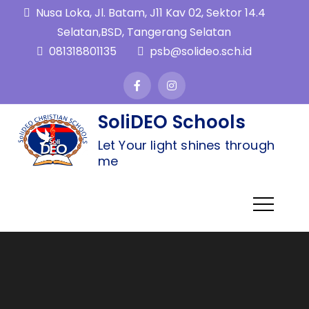
Nusa Loka, Jl. Batam, J11 Kav 02, Sektor 14.4
Selatan,BSD, Tangerang Selatan
081318801135
psb@solideo.sch.id
SoliDEO Schools
Let Your light shines through
me