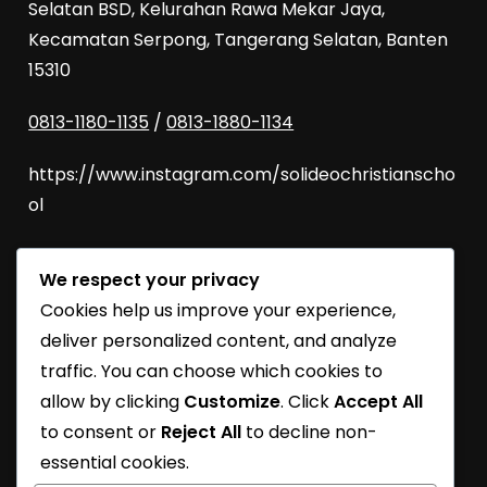
Selatan BSD, Kelurahan Rawa Mekar Jaya,
Kecamatan Serpong, Tangerang Selatan, Banten
15310
0813-1180-1135
/
0813-1880-1134
https://www.instagram.com/solideochristianscho
ol
We respect your privacy
SoliDEO Open House 2027/2028 | BSD
Cookies help us improve your experience,
SoliDEO High School Raih Kelulusan 100% untuk
deliver personalized content, and analyze
Angkatan 2026
traffic. You can choose which cookies to
allow by clicking
Customize
. Click
Accept All
SoliDEO School Turns 31
to consent or
Reject All
to decline non-
Learning Journey
essential cookies.