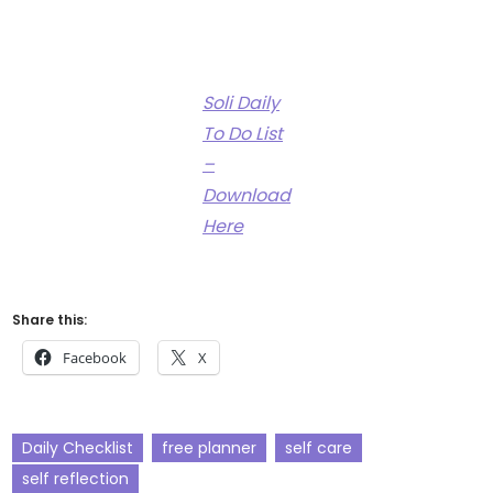
Soli Daily
To Do List
–
Download
Here
Share this:
Facebook
X
Daily Checklist
free planner
self care
self reflection