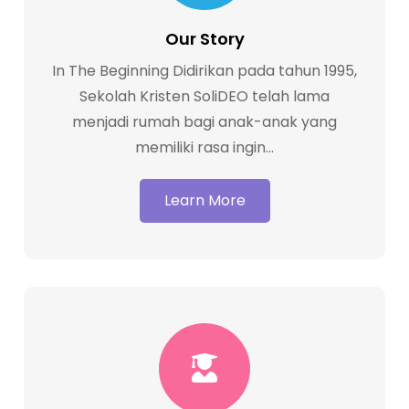
2026-2027 kini resmi dibuka! Kami
percaya bahwa setiap anak adalah
Our Story
ciptaan Tuhan yang unik, berharga, dan
In The Beginning Didirikan pada tahun 1995,
memiliki tujuan mulia. Karena itu,
Sekolah Kristen SoliDEO telah lama
SoliDEO hadir untuk menolong setiap
menjadi rumah bagi anak-anak yang
anak bertumbuh…
memiliki rasa ingin…
Learn More
Learn More