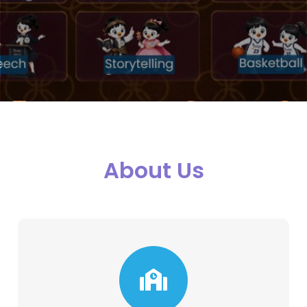
About Us
Admission
Sekolah Kristen SoliDEO dengan
sukacita mengumumkan bahwa
Penerimaan Siswa Baru Tahun Ajaran