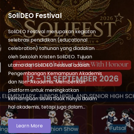
SoliDEO Festival
SoliDEO Festival merupakan kegiatan
selebrasi pendidikan (educational
celebration) tahunan yang diadakan
oleh Sekolah Kristen SoliDEO. Tujuan
utama dari SoliDEO Festival adalah:
Pengembangan Kemampuan Akademis
dan Non-Akademis: Memberikan
platform untuk meningkatkan
kemampuan siswa tidak hanya dalam
hal akademis, tetapi juga dalam…
Learn More