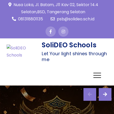
Nusa Loka, Jl. Batam, J11 Kav 02, Sektor 14.4
Selatan,BSD, Tangerang Selatan
081318801135
psb@solideo.sch.id
SoliDEO Schools
Let Your light shines through
me