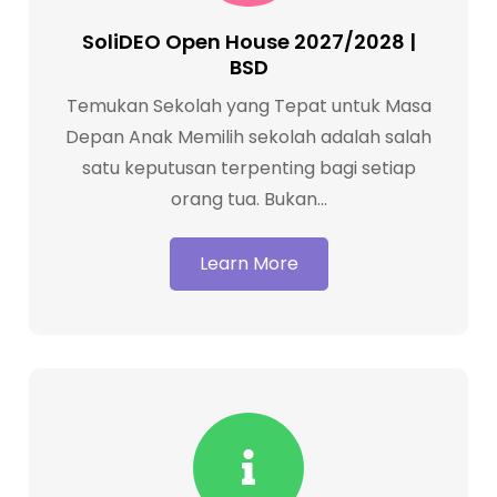
SoliDEO Open House 2027/2028 |
BSD
SoliDEO Christian School
Temukan Sekolah yang Tepat untuk Masa
Depan Anak Memilih sekolah adalah salah
The quality of a country is depended on
satu keputusan terpenting bagi setiap
the quality of its human resources.
orang tua. Bukan…
Hence, SoliDEO Christian School has
been dedicating its focus to prepare
Learn More
the next generations through holistic
education. For the quality of human
resources is not merely…
Learn More