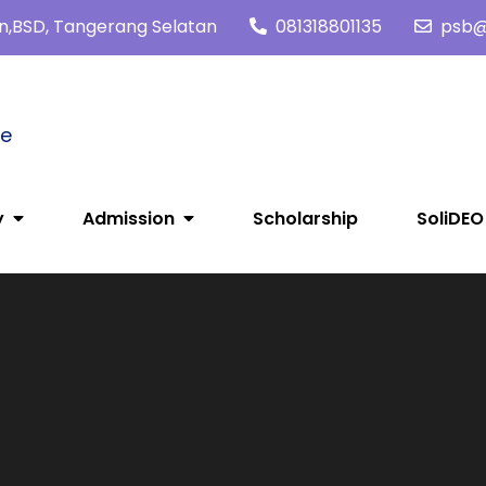
tan,BSD, Tangerang Selatan
081318801135
psb@s
me
y
Admission
Scholarship
SoliDEO