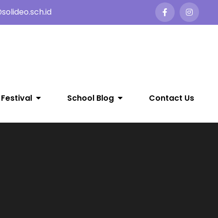
olideo.sch.id
 Festival
School Blog
Contact Us