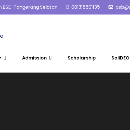
tan,BSD, Tangerang Selatan
081318801135
psb@so
me
y
Admission
Scholarship
SoliDEO