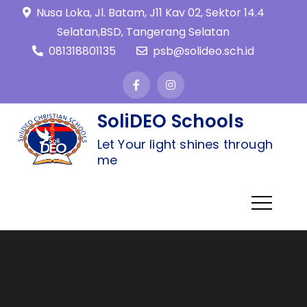
Nusa Loka, Jl. Batam, J11 Kav 02, Sektor 14.4
Selatan,BSD, Tangerang Selatan
081318801135
psb@solideo.sch.id
SoliDEO Schools
Let Your light shines through
me