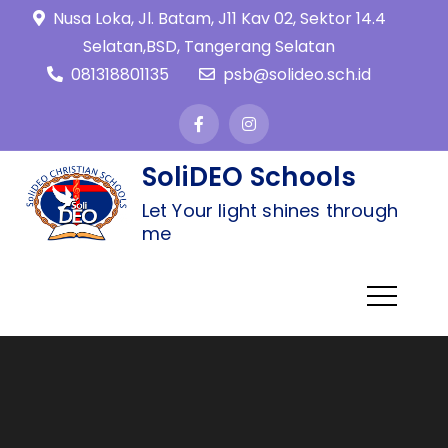
Nusa Loka, Jl. Batam, J11 Kav 02, Sektor 14.4
Selatan,BSD, Tangerang Selatan
081318801135
psb@solideo.sch.id
SoliDEO Schools
Let Your light shines through
me