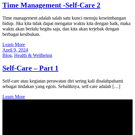
Time Management -Self-Care 2
Time management adalah salah satu kunci menuju keseimbangan
hidup. Jika kita tidak dapat mengatur waktu kita dengan baik, maka
waktu akan berlalu begitu saja, dan kita akan terjebak dengan
berbagai kesibukan.
Learn More
April 9, 2024
Blog
,
Health & Wellbeing
Self-Care – Part 1
Self-care atau kegiatan perawatan diri sering kali disalahpahami
sebagai tindakan yang egois. Sebaliknya, self-care adalah […]
Learn More