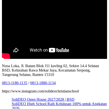
Nusa Loka, Jl. Batam Blok J11 kavling 02, Sektor 14.4 Selatan
BSD, Kelurahan Rawa Mekar Jaya, Kecamatan Serpong,
Tangerang Selatan, Banten 15310
0813-1180-1135
/
0813-1880-1134
https://www.instagram.com/solideochristianschool
SoliDEO Open House 2027/2028 | BSD
SoliDEO High School Raih Kelulusan 100% untuk Angkatan
2026