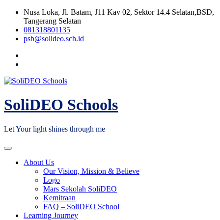
Skip
Nusa Loka, Jl. Batam, J11 Kav 02, Sektor 14.4 Selatan,BSD,
to
Tangerang Selatan
content
081318801135
psb@solideo.sch.id
SoliDEO Schools
Let Your light shines through me
About Us
Our Vision, Mission & Believe
Logo
Mars Sekolah SoliDEO
Kemitraan
FAQ – SoliDEO School
Learning Journey