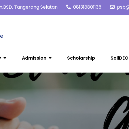
tan,BSD, Tangerang Selatan
081318801135
psb@s
me
y
Admission
Scholarship
SoliDEO