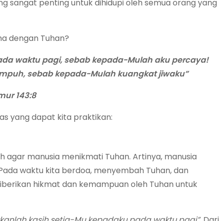
ng sangat penting untuk dihidupi oleh semua orang yang
ma dengan Tuhan?
ada waktu pagi, sebab kepada-Mulah aku percaya!
tempuh, sebab kepada-Mulah kuangkat jiwaku”
ur 143:8
tas yang dapat kita praktikan:
h agar manusia menikmati Tuhan. Artinya, manusia
 Pada waktu kita berdoa, menyembah Tuhan, dan
diberikan hikmat dan kemampuan oleh Tuhan untuk
kanlah kasih setia-Mu kepadaku pada waktu pagi”.
Dari