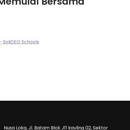
: Memulai Bersama
- SoliDEO Schools
Nusa Loka, Jl. Batam Blok J11 kavling 02, Sektor