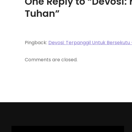
One Reply to “Devosi
Tuhan”
Pingback:
Devosi: Terpanggil Untuk Bersekutu 
Comments are closed.