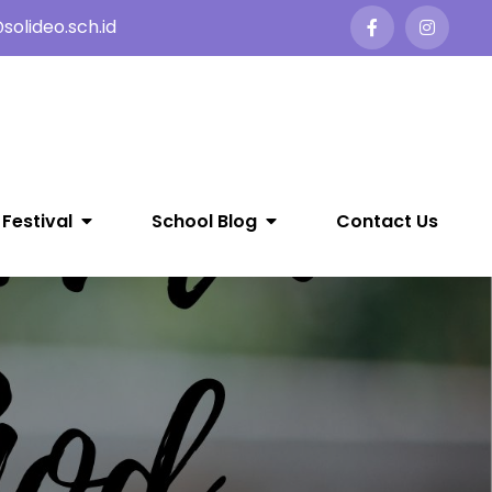
olideo.sch.id
 Festival
School Blog
Contact Us