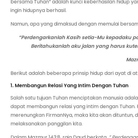
bersama Tuhan” adalah kunci keberhasilan hidup ya
ingin hidupnya berhasil.
Namun, apa yang dimaksud dengan memulai bersa
“Perdengarkanlah Kasih setia-Mu kepadaku p
Beritahukanlah aku jalan yang harus ku
Mazm
Berikut adalah beberapa prinsip hidup dari ayat di a
1. Membangun Relasi Yang Intim Dengan Tuhan
Salah satu tujuan Tuhan menciptakan manusia adala
dapat membangun relasi yang intim dengan Tuhan.
merenungkan FirmanNya, maka kita akan dituntun, 
melaksanakan panggilan kita.
Dalam Mazmur 143:8, raja Daud berkata,
” Perdengar